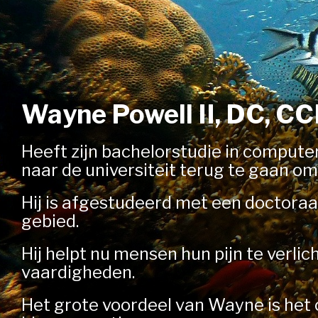
Wayne Powell II, DC, C
Heeft zijn bachelorstudie in compute
naar de universiteit terug te gaan om
Hij is afgestudeerd met een doctoraal
gebied.
Hij helpt nu mensen hun pijn te verli
vaardigheden.
Het grote voordeel van Wayne is het 