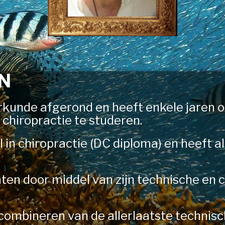
CN
rkunde afgerond en heeft enkele jaren op
 chiropractie te studeren.
 in chiropractie (DC diploma) en heeft al
chten door middel van zijn technische en 
combineren van de allerlaatste technisch